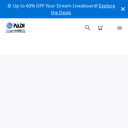
🚢 Up to 60% OFF Your Dream Liveaboard!
Explore
the Deals
PADI-DUIKCENTRA IEPER
Vind de PADI-duikwinkel Ieper die bij je past door de
bovenstaande filters of de interactieve kaart te
gebruiken. Al onze duikcentra Ieper bieden
uitstekende opleidingen, veel leuke activiteiten en
voldoen aan de strikte kwaliteitsnormen van PADI.