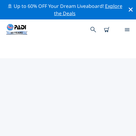
🚢 Up to 60% OFF Your Dream Liveaboard!
Explore
the Deals
PADI-DUIKCENTRA BANGKOK
Vind de PADI-duikwinkel Bangkok die bij je past door
de bovenstaande filters of de interactieve kaart te
gebruiken. Al onze duikcentra Bangkok bieden
uitstekende opleidingen, veel leuke activiteiten en
voldoen aan de strikte kwaliteitsnormen van PADI.