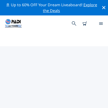
🚢 Up to 60% OFF Your Dream Liveaboard!
Explore
the Deals
PADI-DUIKCENTRA DAMPIER-
ARCHIPEL
Er lijkt geen PADI-duikwinkel te zijn in Dampier-
archipel. Zoom uit op de kaart om de dichtstbijzijnde
duikwinkels te vinden.