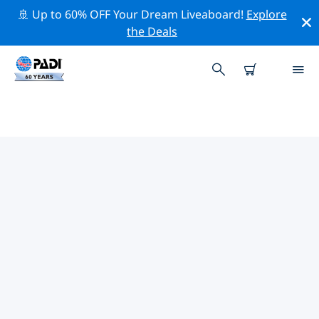
🚢 Up to 60% OFF Your Dream Liveaboard!
Explore
the Deals
PADI-DUIKCENTRA ASTURIAS
Vind de PADI-duikwinkel Asturias die bij je past door
de bovenstaande filters of de interactieve kaart te
gebruiken. Al onze duikcentra Asturias bieden
uitstekende opleidingen, veel leuke activiteiten en
voldoen aan de strikte kwaliteitsnormen van PADI.