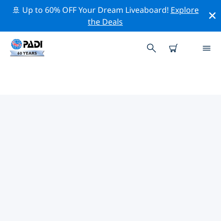
🚢 Up to 60% OFF Your Dream Liveaboard!
Explore
the Deals
PADI-DUIKCENTRA IN
AQUITANIË
Vind de PADI-duikwinkel in Aquitanië die bij je past
door de bovenstaande filters of de interactieve kaart
te gebruiken. Al onze duikcentra in Aquitanië bieden
uitstekende opleidingen, veel leuke activiteiten en
voldoen aan de strikte kwaliteitsnormen van PADI.