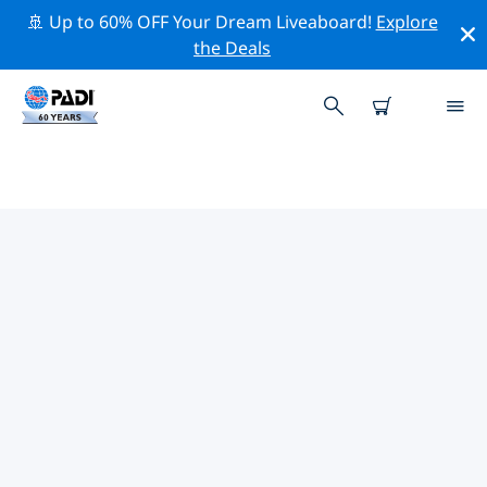
🚢 Up to 60% OFF Your Dream Liveaboard!
Explore
the Deals
PADI-DUIKCENTRA IN ALOR &
PANTAR
Vind de PADI-duikwinkel in Alor & Pantar die bij je past
door de bovenstaande filters of de interactieve kaart
te gebruiken. Al onze duikcentra in Alor & Pantar
bieden uitstekende opleidingen, veel leuke activiteiten
en voldoen aan de strikte kwaliteitsnormen van PADI.