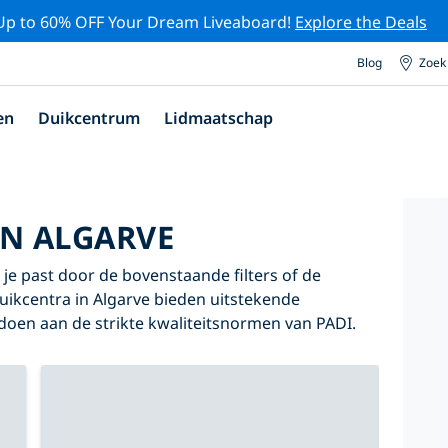
Up to 60% OFF Your Dream Liveaboard!
Explore the Deals
Blog
Zoek
en
Duikcentrum
Lidmaatschap
IN ALGARVE
j je past door de bovenstaande filters of de
duikcentra in Algarve bieden uitstekende
oldoen aan de strikte kwaliteitsnormen van PADI.