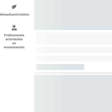
Behoudsactiviteiten
Professionele
activiteiten
en
evenementen