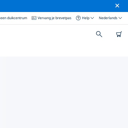
 een duikcentrum
Vervang je brevetpas
Help
Nederlands