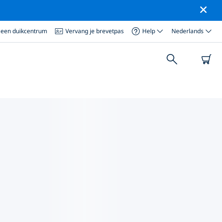
 een duikcentrum
Vervang je brevetpas
Help
Nederlands