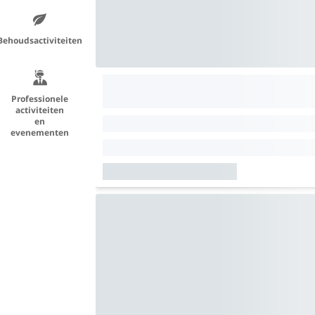
Behoudsactiviteiten
Professionele
activiteiten
en
evenementen