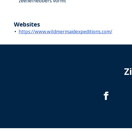
zeeliefhebbers vormt
Websites
https://www.wildmermaidexpeditions.com/
Z