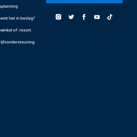
fsplanning
eemt het in beslag?
winkel of -resort
rijfsondersteuning