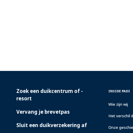
Zoek een duikcentrum of -
PADI
INSIDE
INSIDE PADI
SERVICES
PADI
resort
Wie zijn wij
Vervang je brevetpas
Het verschil 
Sluit een duikverzekering af
Onze geschi