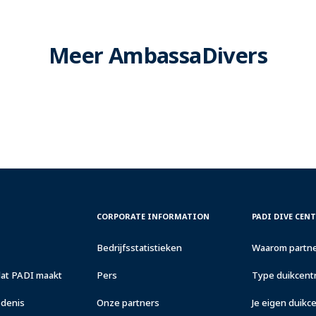
Meer AmbassaDivers
CORPORATE
PADI
CORPORATE INFORMATION
PADI DIVE CEN
INFORMATION
DIVE
CENTER
Bedrijfsstatistieken
Waarom partne
&
RESORTS
dat PADI maakt
Pers
Type duikcentr
edenis
Onze partners
Je eigen duik