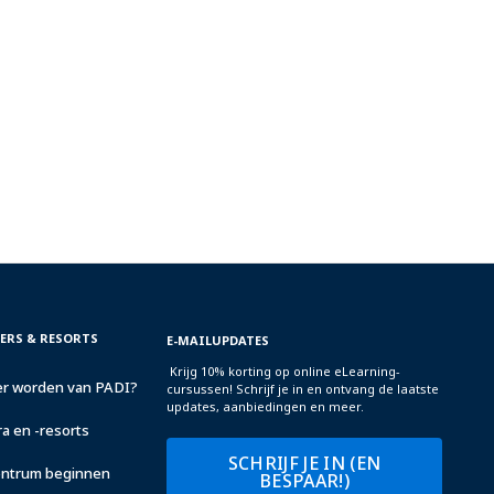
TERS & RESORTS
E-MAILUPDATES
Krijg 10% korting op online eLearning-
r worden van PADI?
cursussen! Schrijf je in en ontvang de laatste
updates, aanbiedingen en meer.
a en -resorts
SCHRIJF JE IN (EN
centrum beginnen
BESPAAR!)