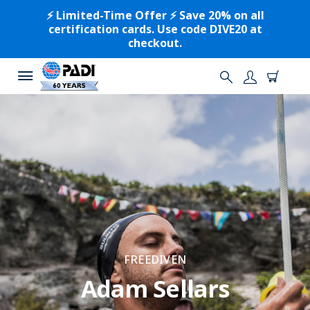
⚡️ Limited-Time Offer ⚡️ Save 20% on all
certification cards. Use code DIVE20 at
checkout.
FREEDIVEN
Adam Sellars