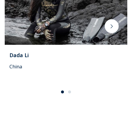
Dada Li
China