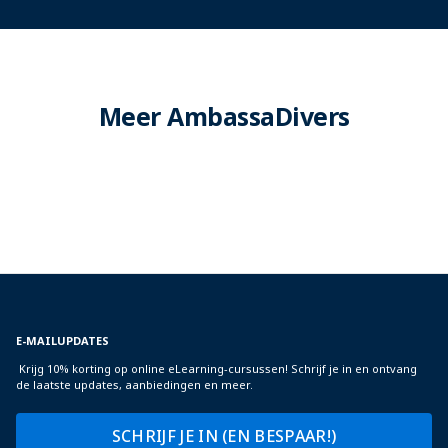
Meer AmbassaDivers
E-MAILUPDATES
Krijg 10% korting op online eLearning-cursussen! Schrijf je in en ontvang
de laatste updates, aanbiedingen en meer.
SCHRIJF JE IN (EN BESPAAR!)