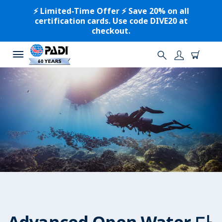
⚡️ Limited-Time Offer ⚡️ Save 20% on all
certification cards. Use code DIVE20 at
checkout.