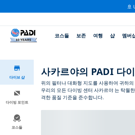
🚢 
코스들
보존
여행
샵
멤버
사카르야의 PADI 다이
다이브 샵
위의 필터나 대화형 지도를 사용하여 귀하의 필
우리의 모든 다이빙 센터 사카르야 는 탁월한
격한 품질 기준을 준수합니다.
다이빙 포인트
코스들