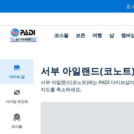
🚢 
코스들
보존
여행
샵
멤버
서부 아일랜드(코노트)의
다이브 샵
서부 아일랜드(코노트)에는 PADI 다이브샵이
지도를 축소하세요.
다이빙 포인트
코스들