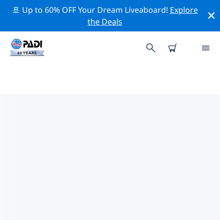
🚢 Up to 60% OFF Your Dream Liveaboard!
Explore
the Deals
가까운 PADI 다이브 샵