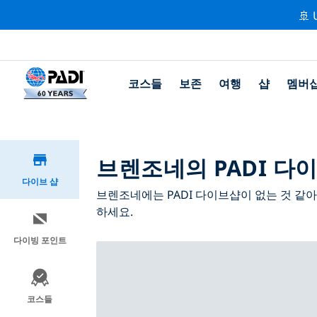
🚢 
코스들
보존
여행
샵
멤버
브렌조네의 PADI 다이
다이브 샵
브렌조네에는 PADI 다이브샵이 없는 것 같
하세요.
다이빙 포인트
코스들