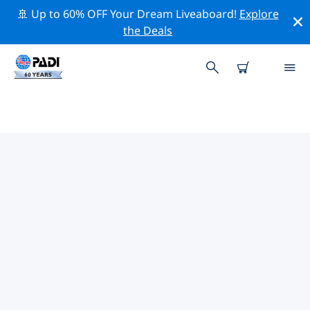
🚢 Up to 60% OFF Your Dream Liveaboard!
Explore
the Deals
사파가 & 소마 베이의 PADI 다이브
샵
위의 필터나 대화형 지도를 사용하여 귀하의 필요에 맞는
PADI 다이빙 숍 사파가 & 소마 베이 을 찾아보세요. 우리의
모든 다이빙 센터 사파가 & 소마 베이 는 탁월한 훈련과 다
양한 재미있는 활동을 제공하며 PADI의 엄격한 품질 기준을
준수합니다.