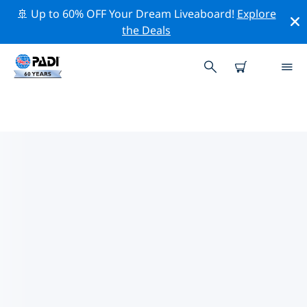
🚢 Up to 60% OFF Your Dream Liveaboard!
Explore
the Deals
하마타와 베레니체의 PADI 다이브
샵
위의 필터나 대화형 지도를 사용하여 귀하의 필요에 맞는
PADI 다이빙 숍 하마타와 베레니체 을 찾아보세요. 우리의
모든 다이빙 센터 하마타와 베레니체 는 탁월한 훈련과 다양
한 재미있는 활동을 제공하며 PADI의 엄격한 품질 기준을
준수합니다.