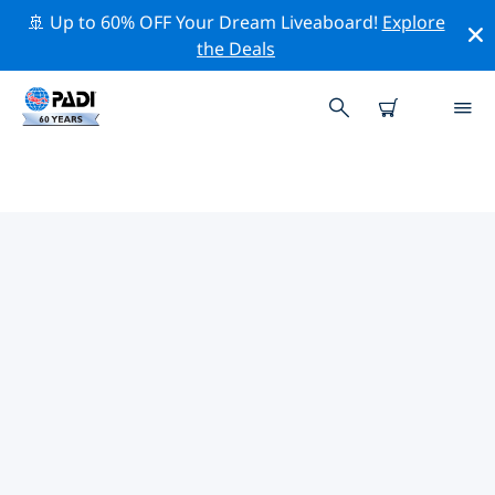
🚢 Up to 60% OFF Your Dream Liveaboard!
Explore
the Deals
보스니아 헤르체고비나의 PADI 다
이브 샵
보스니아 헤르체고비나에는 PADI 다이브샵이 없는 것 같아
요. 가장 가까운 다이빙 상점을 찾으려면 지도를 축소하세
요.