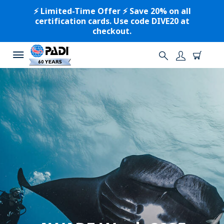
⚡️ Limited-Time Offer ⚡️ Save 20% on all
certification cards. Use code DIVE20 at
checkout.