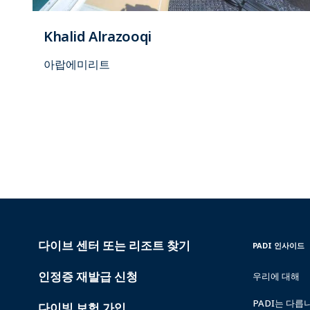
Khalid Alrazooqi
아랍에미리트
다이브 센터 또는 리조트 찾기
PADI
INSIDE
PADI 인사이드
SERVICES
PADI
인정증 재발급 신청
우리에 대해
PADI는 다릅
다이빙 보험 가입