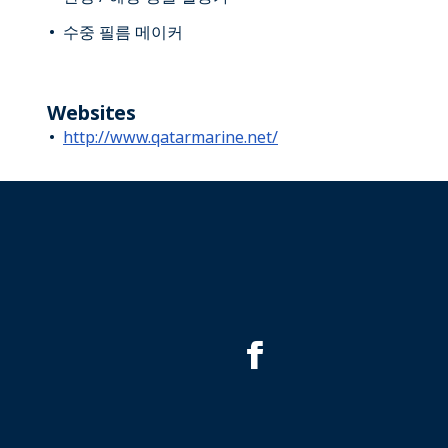
수중 필름 메이커
Websites
http://www.qatarmarine.net/