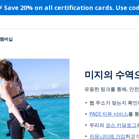
⚡️ Save 20% on all certification cards. Use c
멤버십
미지의 수역으
유용한 링크를 통해, 안전
웹 주소가 맞는지 확인
PADI 지원 서비스
를 
우리의
코스 카달로그
커뮤니티에 가입
하고 다