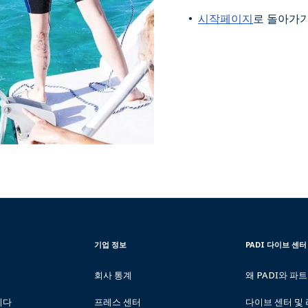
시작페이지
로 돌아가
CORPORATE
PADI
기업 정보
PADI 다이브 센터
INFORMATION
DIVE
CENTER
회사 통계
왜 PADI와 파
&
RESORTS
니다
프레스 센터
다이브 센터 및