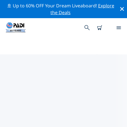
🚢 Up to 60% OFF Your Dream Liveaboard!
Explore
the Deals
PADIダイブショップ IN 中部スラ
ウェシ州
上記のフィルターまたはインタラクティブ マップを使用
して、ニーズに合った PADI ダイビング ショップ in 中部
スラウェシ州 を見つけてください。当社のすべてのダイ
ビング センター in 中部スラウェシ州 では、優れたトレー
ニング、楽しいアクティビティを多数提供しており、
PADI の厳格な品質基準に準拠しています。