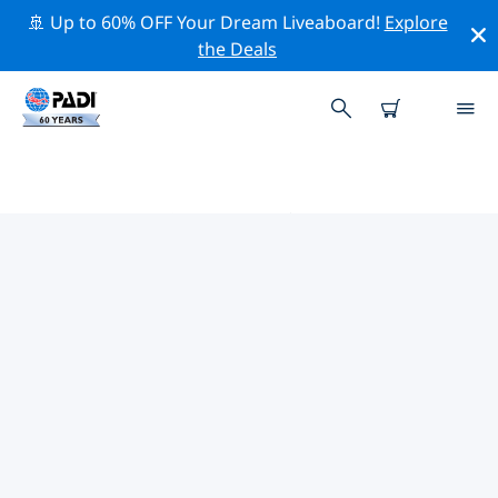
🚢 Up to 60% OFF Your Dream Liveaboard!
Explore
the Deals
PADIダイブショップ IN ワタム
上記のフィルターまたはインタラクティブ マップを使用
して、ニーズに合った PADI ダイビング ショップ in ワタ
ム を見つけてください。当社のすべてのダイビング セン
ター in ワタム では、優れたトレーニング、楽しいアクテ
ィビティを多数提供しており、PADI の厳格な品質基準に
準拠しています。