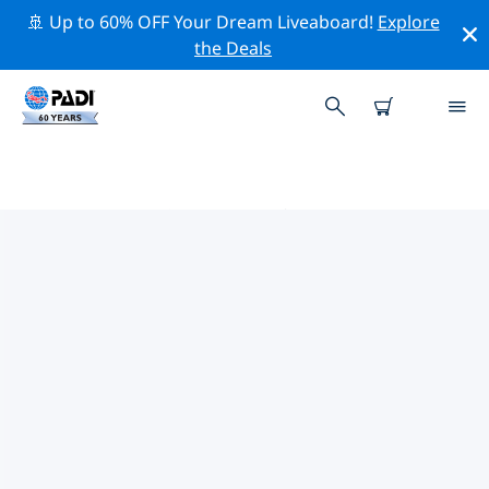
🚢 Up to 60% OFF Your Dream Liveaboard!
Explore
the Deals
PADIダイブショップ メルボルン
上記のフィルターまたはインタラクティブ マップを使用
して、ニーズに合った PADI ダイビング ショップ メルボ
ルン を見つけてください。当社のすべてのダイビング セ
ンター メルボルン では、優れたトレーニング、楽しいア
クティビティを多数提供しており、PADI の厳格な品質基
準に準拠しています。