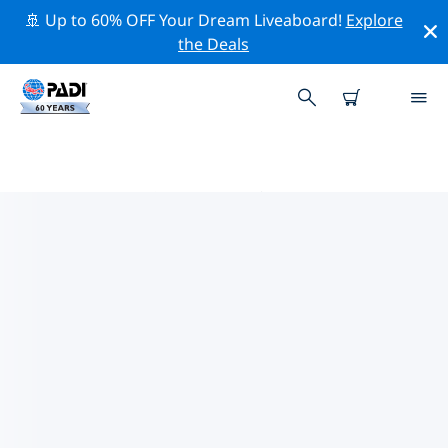
🚢 Up to 60% OFF Your Dream Liveaboard!
Explore
the Deals
PADIダイブショップ IN マイアミ
上記のフィルターまたはインタラクティブ マップを使用
して、ニーズに合った PADI ダイビング ショップ in マイ
アミ を見つけてください。当社のすべてのダイビング セ
ンター in マイアミ では、優れたトレーニング、楽しいア
クティビティを多数提供しており、PADI の厳格な品質基
準に準拠しています。