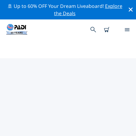
🚢 Up to 60% OFF Your Dream Liveaboard!
Explore
the Deals
PADIダイブショップ パスカグーラ
上記のフィルターまたはインタラクティブ マップを使用
して、ニーズに合った PADI ダイビング ショップ パスカ
グーラ を見つけてください。当社のすべてのダイビング
センター パスカグーラ では、優れたトレーニング、楽し
いアクティビティを多数提供しており、PADI の厳格な品
質基準に準拠しています。