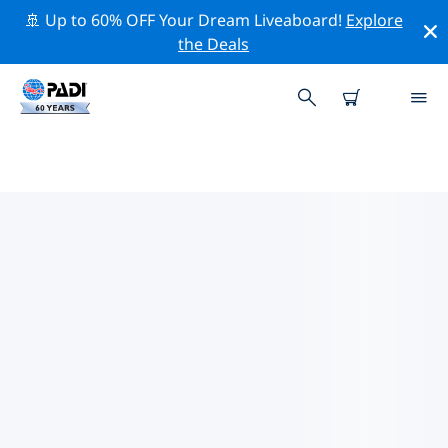
🚢 Up to 60% OFF Your Dream Liveaboard!
Explore
the Deals
PADIダイブショップ アマリロ
上記のフィルターまたはインタラクティブ マップを使用
して、ニーズに合った PADI ダイビング ショップ アマリ
ロ を見つけてください。当社のすべてのダイビング セン
ター アマリロ では、優れたトレーニング、楽しいアクテ
ィビティを多数提供しており、PADI の厳格な品質基準に
準拠しています。