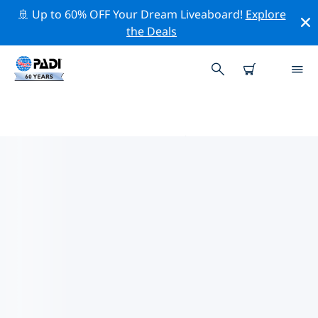
🚢 Up to 60% OFF Your Dream Liveaboard!
Explore
the Deals
PADIダイブショップ ウィレムスタ
ット
上記のフィルターまたはインタラクティブ マップを使用
して、ニーズに合った PADI ダイビング ショップ ウィレ
ムスタット を見つけてください。当社のすべてのダイビ
ング センター ウィレムスタット では、優れたトレーニン
グ、楽しいアクティビティを多数提供しており、PADI の
厳格な品質基準に準拠しています。