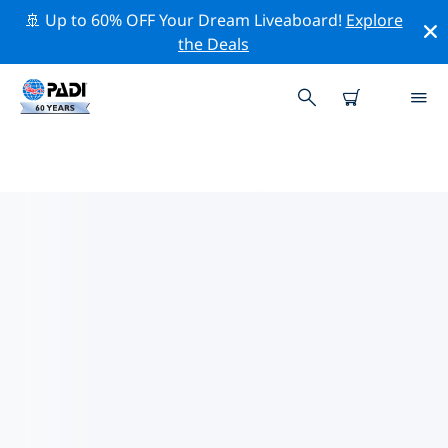
🚢 Up to 60% OFF Your Dream Liveaboard!
Explore
the Deals
PADIダイブショップ IN ドバイ
上記のフィルターまたはインタラクティブ マップを使用
して、ニーズに合った PADI ダイビング ショップ in ドバ
イ を見つけてください。当社のすべてのダイビング セン
ター in ドバイ では、優れたトレーニング、楽しいアクテ
ィビティを多数提供しており、PADI の厳格な品質基準に
準拠しています。