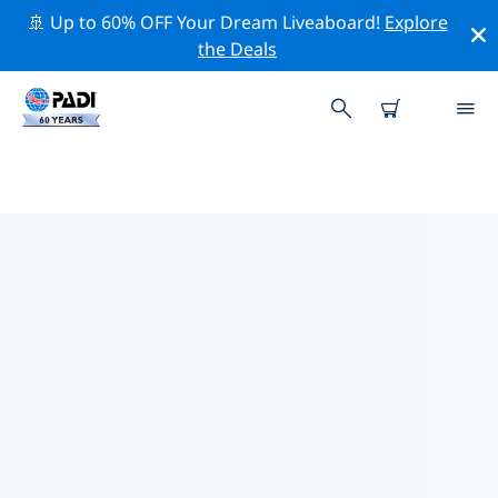
🚢 Up to 60% OFF Your Dream Liveaboard!
Explore
the Deals
PADIダイブショップ IN スロバキ
ア
上記のフィルターまたはインタラクティブ マップを使用
して、ニーズに合った PADI ダイビング ショップ in スロ
バキア を見つけてください。当社のすべてのダイビング
センター in スロバキア では、優れたトレーニング、楽し
いアクティビティを多数提供しており、PADI の厳格な品
質基準に準拠しています。