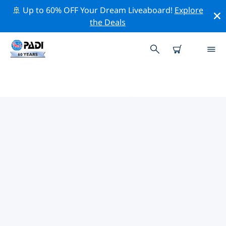
🚢 Up to 60% OFF Your Dream Liveaboard!
Explore
the Deals
PADIダイブショップ IN テネリフ
ェ島
上記のフィルターまたはインタラクティブ マップを使用
して、ニーズに合った PADI ダイビング ショップ in テネ
リフェ島 を見つけてください。当社のすべてのダイビン
グ センター in テネリフェ島 では、優れたトレーニング、
楽しいアクティビティを多数提供しており、PADI の厳格
な品質基準に準拠しています。