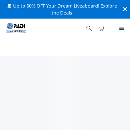
🚢 Up to 60% OFF Your Dream Liveaboard!
Explore
the Deals
PADIダイブショップ IN ジブラル
タル
上記のフィルターまたはインタラクティブ マップを使用
して、ニーズに合った PADI ダイビング ショップ in ジブ
ラルタル を見つけてください。当社のすべてのダイビン
グ センター in ジブラルタル では、優れたトレーニング、
楽しいアクティビティを多数提供しており、PADI の厳格
な品質基準に準拠しています。