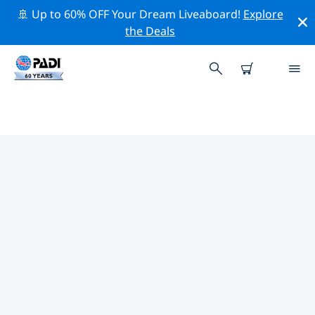
🚢 Up to 60% OFF Your Dream Liveaboard!
Explore
the Deals
PADIダイブショップ IN セントキ
ッツ・アンド・ネイビス
上記のフィルターまたはインタラクティブ マップを使用
して、ニーズに合った PADI ダイビング ショップ in セン
トキッツ・アンド・ネイビス を見つけてください。当社
のすべてのダイビング センター in セントキッツ・アン
ド・ネイビス では、優れたトレーニング、楽しいアクテ
ィビティを多数提供しており、PADI の厳格な品質基準に
準拠しています。