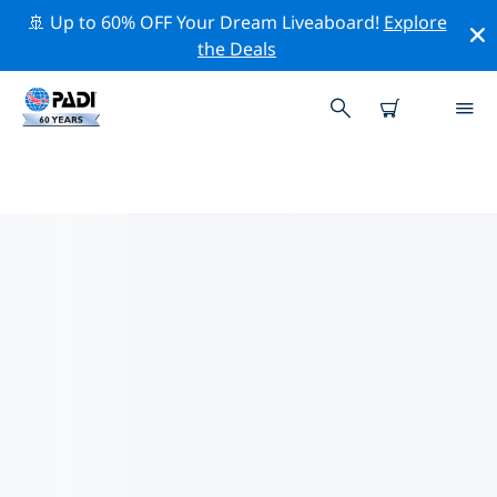
🚢 Up to 60% OFF Your Dream Liveaboard!
Explore
the Deals
PADIダイブショップ IN ラ・ディ
ーグ島
上記のフィルターまたはインタラクティブ マップを使用
して、ニーズに合った PADI ダイビング ショップ in ラ・
ディーグ島 を見つけてください。当社のすべてのダイビ
ング センター in ラ・ディーグ島 では、優れたトレーニン
グ、楽しいアクティビティを多数提供しており、PADI の
厳格な品質基準に準拠しています。