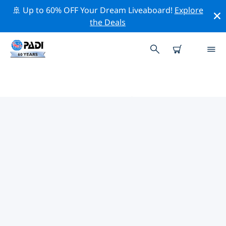
🚢 Up to 60% OFF Your Dream Liveaboard!
Explore
the Deals
PADIダイブショップ ムトワラ
上記のフィルターまたはインタラクティブ マップを使用
して、ニーズに合った PADI ダイビング ショップ ムトワ
ラ を見つけてください。当社のすべてのダイビング セン
ター ムトワラ では、優れたトレーニング、楽しいアクテ
ィビティを多数提供しており、PADI の厳格な品質基準に
準拠しています。