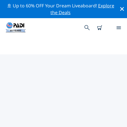
🚢 Up to 60% OFF Your Dream Liveaboard!
Explore
the Deals
PADIダイブショップ IN マニトバ
州
上記のフィルターまたはインタラクティブ マップを使用
して、ニーズに合った PADI ダイビング ショップ in マニ
トバ州 を見つけてください。当社のすべてのダイビング
センター in マニトバ州 では、優れたトレーニング、楽し
いアクティビティを多数提供しており、PADI の厳格な品
質基準に準拠しています。