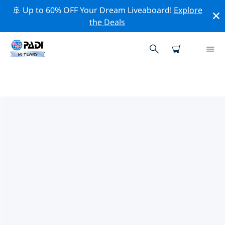
🚢 Up to 60% OFF Your Dream Liveaboard!
Explore
the Deals
PADIダイブショップ ミシガン湖
上記のフィルターまたはインタラクティブ マップを使用
して、ニーズに合った PADI ダイビング ショップ ミシガ
ン湖 を見つけてください。当社のすべてのダイビング セ
ンター ミシガン湖 では、優れたトレーニング、楽しいア
クティビティを多数提供しており、PADI の厳格な品質基
準に準拠しています。