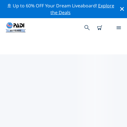
🚢 Up to 60% OFF Your Dream Liveaboard!
Explore
the Deals
PADIダイブショップ ブリンディジ
上記のフィルターまたはインタラクティブ マップを使用
して、ニーズに合った PADI ダイビング ショップ ブリン
ディジ を見つけてください。当社のすべてのダイビング
センター ブリンディジ では、優れたトレーニング、楽し
いアクティビティを多数提供しており、PADI の厳格な品
質基準に準拠しています。