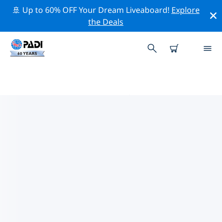
🚢 Up to 60% OFF Your Dream Liveaboard!
Explore
the Deals
PADIダイブショップ IN イストリ
ア半島
上記のフィルターまたはインタラクティブ マップを使用
して、ニーズに合った PADI ダイビング ショップ in イス
トリア半島 を見つけてください。当社のすべてのダイビ
ング センター in イストリア半島 では、優れたトレーニン
グ、楽しいアクティビティを多数提供しており、PADI の
厳格な品質基準に準拠しています。