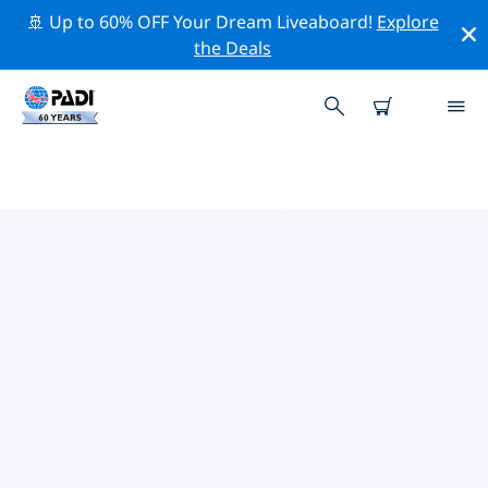
🚢 Up to 60% OFF Your Dream Liveaboard!
Explore
the Deals
PADIダイブショップ ディングル半
島
上記のフィルターまたはインタラクティブ マップを使用
して、ニーズに合った PADI ダイビング ショップ ディン
グル半島 を見つけてください。当社のすべてのダイビン
グ センター ディングル半島 では、優れたトレーニング、
楽しいアクティビティを多数提供しており、PADI の厳格
な品質基準に準拠しています。