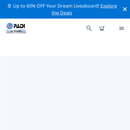
🚢 Up to 60% OFF Your Dream Liveaboard!
Explore
the Deals
PADIダイブショップ シェフィール
ド
上記のフィルターまたはインタラクティブ マップを使用
して、ニーズに合った PADI ダイビング ショップ シェフ
ィールド を見つけてください。当社のすべてのダイビン
グ センター シェフィールド では、優れたトレーニング、
楽しいアクティビティを多数提供しており、PADI の厳格
な品質基準に準拠しています。