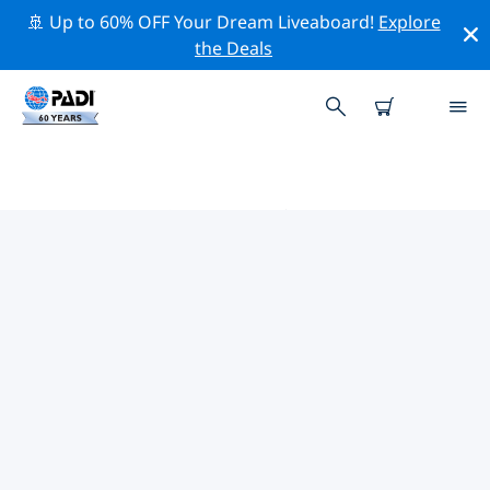
🚢 Up to 60% OFF Your Dream Liveaboard!
Explore
the Deals
PADIダイブショップ バークシャー
上記のフィルターまたはインタラクティブ マップを使用
して、ニーズに合った PADI ダイビング ショップ バーク
シャー を見つけてください。当社のすべてのダイビング
センター バークシャー では、優れたトレーニング、楽し
いアクティビティを多数提供しており、PADI の厳格な品
質基準に準拠しています。