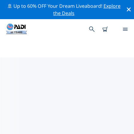
🚢 Up to 60% OFF Your Dream Liveaboard!
Explore
the Deals
PADIダイブショップ IN フリース
ラント
上記のフィルターまたはインタラクティブ マップを使用
して、ニーズに合った PADI ダイビング ショップ in フリ
ースラント を見つけてください。当社のすべてのダイビ
ング センター in フリースラント では、優れたトレーニン
グ、楽しいアクティビティを多数提供しており、PADI の
厳格な品質基準に準拠しています。