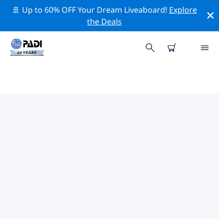
🚢 Up to 60% OFF Your Dream Liveaboard!
Explore
the Deals
PADIダイブショップ IN ブスアン
ガ島とコロン島
上記のフィルターまたはインタラクティブ マップを使用
して、ニーズに合った PADI ダイビング ショップ in ブス
アンガ島とコロン島 を見つけてください。当社のすべて
のダイビング センター in ブスアンガ島とコロン島 では、
優れたトレーニング、楽しいアクティビティを多数提供し
ており、PADI の厳格な品質基準に準拠しています。