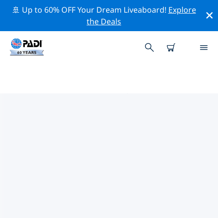
🚢 Up to 60% OFF Your Dream Liveaboard!
Explore
the Deals
PADIダイブショップ IN バヤイベ
上記のフィルターまたはインタラクティブ マップを使用
して、ニーズに合った PADI ダイビング ショップ in バヤ
イベ を見つけてください。当社のすべてのダイビング セ
ンター in バヤイベ では、優れたトレーニング、楽しいア
クティビティを多数提供しており、PADI の厳格な品質基
準に準拠しています。