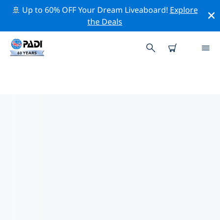
🚢 Up to 60% OFF Your Dream Liveaboard!
Explore
the Deals
PADIダイブショップ IN エグズマ
ス
上記のフィルターまたはインタラクティブ マップを使用
して、ニーズに合った PADI ダイビング ショップ in エグ
ズマス を見つけてください。当社のすべてのダイビング
センター in エグズマス では、優れたトレーニング、楽し
いアクティビティを多数提供しており、PADI の厳格な品
質基準に準拠しています。