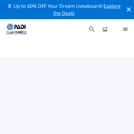
🚢 Up to 60% OFF Your Dream Liveaboard!
Explore
the Deals
PADIダイブショップ ドゥブロヴニ
ク地域
上記のフィルターまたはインタラクティブ マップを使用
して、ニーズに合った PADI ダイビング ショップ ドゥブ
ロヴニク地域 を見つけてください。当社のすべてのダイ
ビング センター ドゥブロヴニク地域 では、優れたトレー
ニング、楽しいアクティビティを多数提供しており、
PADI の厳格な品質基準に準拠しています。