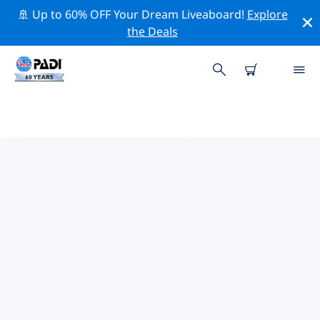
🚢 Up to 60% OFF Your Dream Liveaboard!
Explore
the Deals
PADIダイブショップ IN 大阪
上記のフィルターまたはインタラクティブ マップを使用
して、ニーズに合った PADI ダイビング ショップ in 大阪
を見つけてください。当社のすべてのダイビング センタ
ー in 大阪 では、優れたトレーニング、楽しいアクティビ
ティを多数提供しており、PADI の厳格な品質基準に準拠
しています。