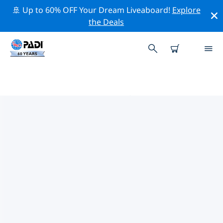
🚢 Up to 60% OFF Your Dream Liveaboard!
Explore
the Deals
PADIダイブショップ IN 北ブラバ
ント
上記のフィルターまたはインタラクティブ マップを使用
して、ニーズに合った PADI ダイビング ショップ in 北ブ
ラバント を見つけてください。当社のすべてのダイビン
グ センター in 北ブラバント では、優れたトレーニング、
楽しいアクティビティを多数提供しており、PADI の厳格
な品質基準に準拠しています。